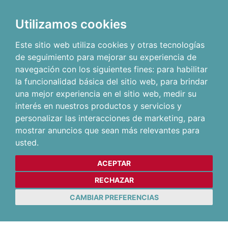
Utilizamos cookies
Este sitio web utiliza cookies y otras tecnologías
de seguimiento para mejorar su experiencia de
navegación con los siguientes fines:
para habilitar
la funcionalidad básica del sitio web
,
para brindar
una mejor experiencia en el sitio web
,
medir su
interés en nuestros productos y servicios y
personalizar las interacciones de marketing
,
para
mostrar anuncios que sean más relevantes para
usted
.
ACEPTAR
RECHAZAR
CAMBIAR PREFERENCIAS