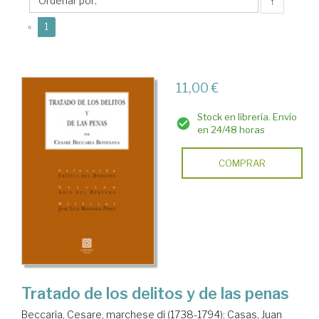
Antonio
↑
de
(current)
«
1
las
11,00 €
Stock en librería. Envío
en 24/48 horas
COMPRAR
Tratado de los delitos y de las penas
Beccaria, Cesare, marchese di (1738-1794)
;
Casas, Juan