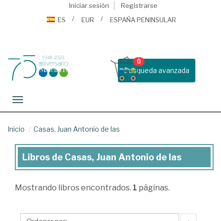
Iniciar sesión
Registrarse
ES
EUR
ESPAÑA PENINSULAR
0
Busqueda avanzada
Toggle navigation
Inicio
Casas, Juan Antonio de las
Libros de Casas, Juan Antonio de las
Libros
de
Mostrando
libros encontrados.
1
páginas.
Casas,
Juan