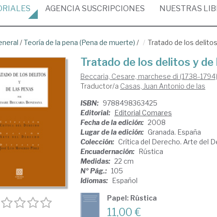
ORIALES
AGENCIA
SUSCRIPCIONES
NUESTRAS
LI
eneral
/
Teoría de la pena (Pena de muerte)
/
Tratado de los delitos
Tratado de los delitos y de
Beccaria, Cesare, marchese di (1738-1794
Traductor/a
Casas, Juan Antonio de las
ISBN:
9788498363425
Editorial:
Editorial Comares
Fecha de la edición:
2008
Lugar de la edición:
Granada. España
Colección:
Crítica del Derecho. Arte del 
Encuadernación:
Rústica
Medidas:
22 cm
Nº Pág.:
105
Idiomas:
Español
Papel: Rústica
11,00 €