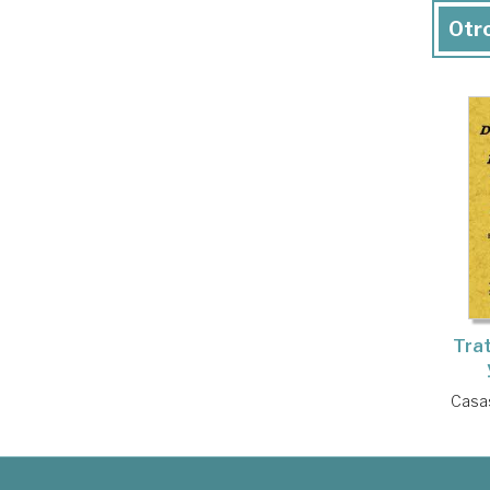
Otro
Trat
Casas