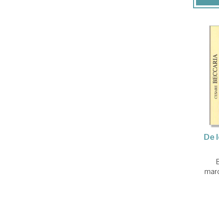
De l
marc