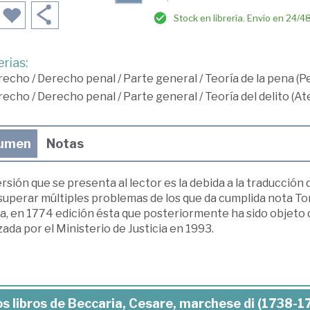
Stock en librería. Envío en 24/4
rias:
recho
/
Derecho penal
/
Parte general
/
Teoría de la pena (
recho
/
Derecho penal
/
Parte general
/
Teoría del delito (A
umen
Notas
rsión que se presenta al lector es la debida a la traducción 
superar múltiples problemas de los que da cumplida nota Tor
a, en 1774 edición ésta que posteriormente ha sido objeto de
zada por el Ministerio de Justicia en 1993.
s libros de Beccaria, Cesare, marchese di (1738-1