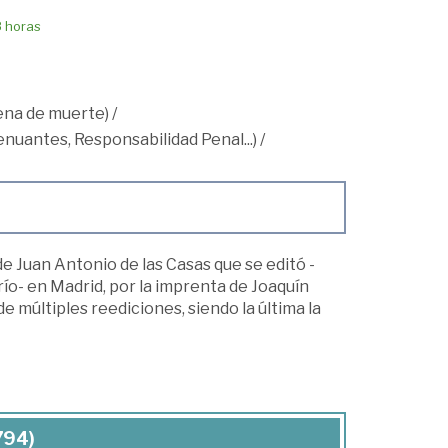
8 horas
Pena de muerte)
/
tenuantes, Responsabilidad Penal...)
/
de Juan Antonio de las Casas que se editó -
ío- en Madrid, por la imprenta de Joaquín
 múltiples reediciones, siendo la última la
794)