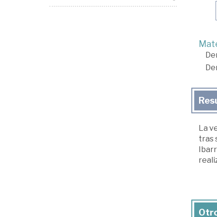
Mate
De
De
Res
La ve
tras 
Ibarr
reali
Otro