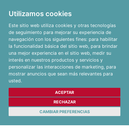
Utilizamos cookies
Este sitio web utiliza cookies y otras tecnologías
de seguimiento para mejorar su experiencia de
navegación con los siguientes fines:
para habilitar
la funcionalidad básica del sitio web
,
para brindar
una mejor experiencia en el sitio web
,
medir su
interés en nuestros productos y servicios y
personalizar las interacciones de marketing
,
para
mostrar anuncios que sean más relevantes para
usted
.
ACEPTAR
RECHAZAR
CAMBIAR PREFERENCIAS