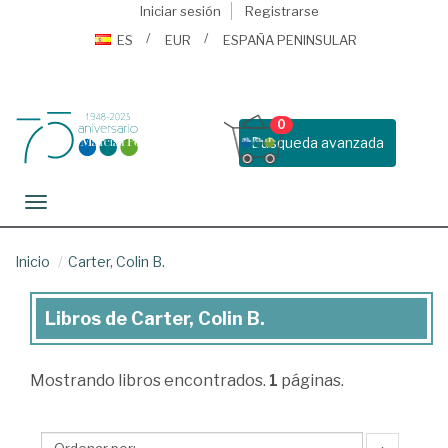
Iniciar sesión
Registrarse
ES
EUR
ESPAÑA PENINSULAR
0
Busqueda avanzada
Toggle navigation
Inicio
Carter, Colin B.
Libros de Carter, Colin B.
Libros
de
Mostrando
libros encontrados.
1
páginas.
Carter,
Colin