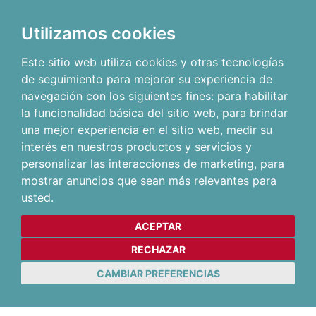
Utilizamos cookies
Este sitio web utiliza cookies y otras tecnologías
de seguimiento para mejorar su experiencia de
navegación con los siguientes fines:
para habilitar
la funcionalidad básica del sitio web
,
para brindar
una mejor experiencia en el sitio web
,
medir su
interés en nuestros productos y servicios y
personalizar las interacciones de marketing
,
para
mostrar anuncios que sean más relevantes para
usted
.
ACEPTAR
RECHAZAR
CAMBIAR PREFERENCIAS