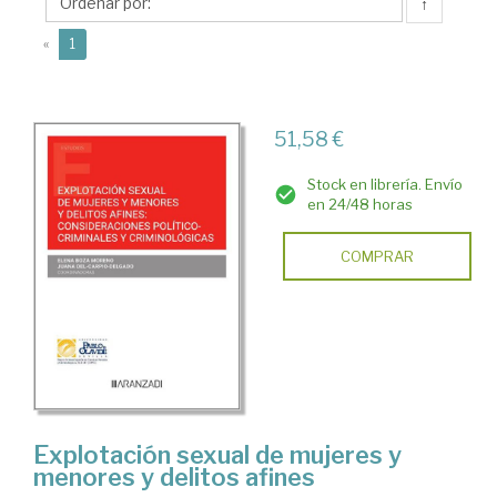
Juana
↑
del
(current)
«
1
51,58 €
Stock en librería. Envío
en 24/48 horas
COMPRAR
Explotación sexual de mujeres y
menores y delitos afines