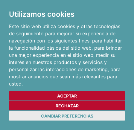
Utilizamos cookies
Este sitio web utiliza cookies y otras tecnologías
de seguimiento para mejorar su experiencia de
navegación con los siguientes fines:
para habilitar
la funcionalidad básica del sitio web
,
para brindar
una mejor experiencia en el sitio web
,
medir su
interés en nuestros productos y servicios y
personalizar las interacciones de marketing
,
para
mostrar anuncios que sean más relevantes para
usted
.
ACEPTAR
RECHAZAR
CAMBIAR PREFERENCIAS