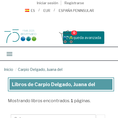
Iniciar sesión
Registrarse
ES
EUR
ESPAÑA PENINSULAR
0
Busqueda avanzada
Toggle navigation
Inicio
Carpio Delgado, Juana del
Libros de Carpio Delgado, Juana del
Libros
de
Mostrando
libros encontrados.
1
páginas.
Carpio
Delgado,