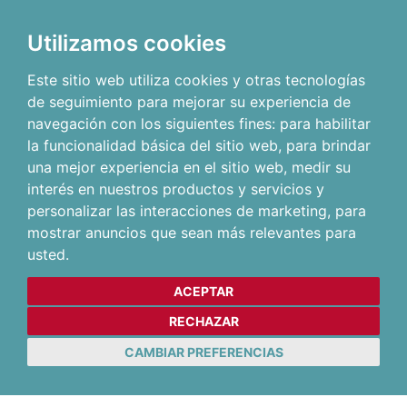
Utilizamos cookies
Este sitio web utiliza cookies y otras tecnologías
de seguimiento para mejorar su experiencia de
navegación con los siguientes fines:
para habilitar
la funcionalidad básica del sitio web
,
para brindar
una mejor experiencia en el sitio web
,
medir su
interés en nuestros productos y servicios y
personalizar las interacciones de marketing
,
para
mostrar anuncios que sean más relevantes para
usted
.
ACEPTAR
RECHAZAR
CAMBIAR PREFERENCIAS