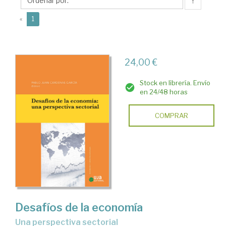
Pablo
↑
Juan
(current)
«
1
24,00 €
Stock en librería. Envío
en 24/48 horas
COMPRAR
Desafíos de la economía
una perspectiva sectorial