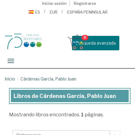
Iniciar sesión
Registrarse
ES
EUR
ESPAÑA PENINSULAR
0
Busqueda avanzada
Toggle navigation
Inicio
Cárdenas García, Pablo Juan
Libros de Cárdenas García, Pablo Juan
Libros
de
Mostrando
libros encontrados.
1
páginas.
Cárdenas
García,