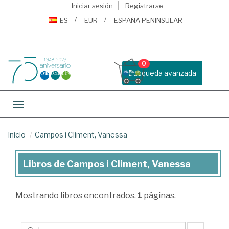
Iniciar sesión
Registrarse
ES
EUR
ESPAÑA PENINSULAR
0
Busqueda avanzada
Toggle navigation
Inicio
Campos i Climent, Vanessa
Libros de Campos i Climent, Vanessa
Libros
de
Mostrando
libros encontrados.
1
páginas.
Campos
i