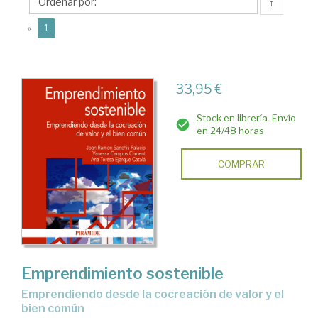
Climent,
↑
Vanessa
(current)
«
1
33,95 €
Stock en librería. Envío
en 24/48 horas
COMPRAR
Emprendimiento sostenible
emprendiendo desde la cocreación de valor y el
bien común