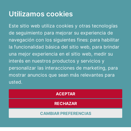
Utilizamos cookies
Este sitio web utiliza cookies y otras tecnologías
de seguimiento para mejorar su experiencia de
navegación con los siguientes fines:
para habilitar
la funcionalidad básica del sitio web
,
para brindar
una mejor experiencia en el sitio web
,
medir su
interés en nuestros productos y servicios y
personalizar las interacciones de marketing
,
para
mostrar anuncios que sean más relevantes para
usted
.
ACEPTAR
RECHAZAR
CAMBIAR PREFERENCIAS