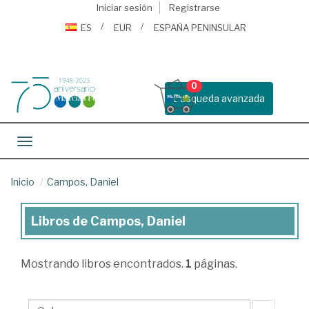
Iniciar sesión
Registrarse
ES
EUR
ESPAÑA PENINSULAR
0
Busqueda avanzada
Toggle navigation
Inicio
Campos, Daniel
Libros de Campos, Daniel
Libros
de
Mostrando
libros encontrados.
1
páginas.
Campos,
Daniel