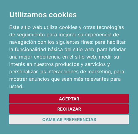
Utilizamos cookies
Este sitio web utiliza cookies y otras tecnologías
de seguimiento para mejorar su experiencia de
navegación con los siguientes fines:
para habilitar
la funcionalidad básica del sitio web
,
para brindar
una mejor experiencia en el sitio web
,
medir su
interés en nuestros productos y servicios y
personalizar las interacciones de marketing
,
para
mostrar anuncios que sean más relevantes para
usted
.
ACEPTAR
RECHAZAR
CAMBIAR PREFERENCIAS