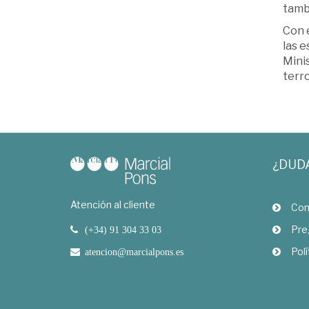
tambi
Con e
las e
Minis
terro
¿DUD
Atención al cliente
Com
Pre
(+34) 91 304 33 03
Polí
atencion@marcialpons.es