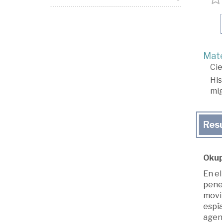
Mate
Cie
His
mig
Res
Okupa
En el
pene
movi
espía
agen