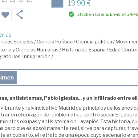
19,90 €
Stock en librería. Envío en 24/4
rias:
ncias Sociales
/
Ciencia Política
/
Ciencia política
/
Movimien
toria y Ciencias Humanas
/
Historia de España
/
Edad Conte
ratorios. Inmigración
/
umen
s, antisistemas, Pablo Iglesias... y un infiltrado entre ell
 vibrante y reivindicativo Madrid de principios de los años dos
trar en el corazón del emblemático centro social El Labora
mientos okupas y antisistema en Lavapiés. Esta historia, q
s pero que es absolutamente real, sirve para capturar,
trav
te encubierto
, el retrato de una época cuyo escenario eran 