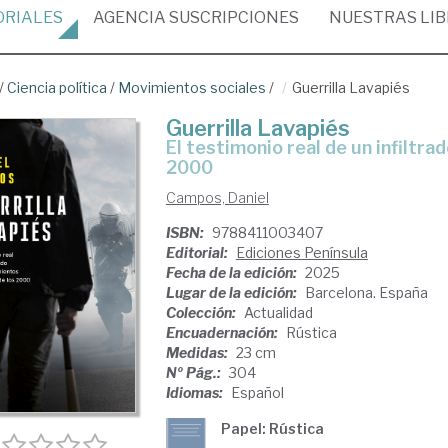
ORIALES
AGENCIA
SUSCRIPCIONES
NUESTRAS
LI
/
Ciencia política
/
Movimientos sociales
/
Guerrilla Lavapiés
Guerrilla Lavapiés
El testimonio real de un infiltrado en los movimientos antisistema de los
2000
Campos, Daniel
ISBN:
9788411003407
Editorial:
Ediciones Península
Fecha de la edición:
2025
Lugar de la edición:
Barcelona. España
Colección:
Actualidad
Encuadernación:
Rústica
Medidas:
23 cm
Nº Pág.:
304
Idiomas:
Español
Papel: Rústica