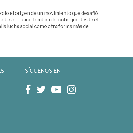
 solo el origen de un movimiento que desafió
cabeza —, sino también la lucha que desde el
uella lucha social como otra forma más de
ES
SÍGUENOS EN