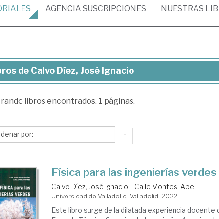
ORIALES
AGENCIA
SUSCRIPCIONES
NUESTRAS
LI
bros de Calvo Díez, José Ignacio
ros
trando
libros encontrados.
1
páginas.
lvo
z,
sé
↑
acio
Física para las ingenierías verdes
Calvo Díez, José Ignacio
Calle Montes, Abel
Universidad de Valladolid. Valladolid, 2022
Este libro surge de la dilatada experiencia docente 