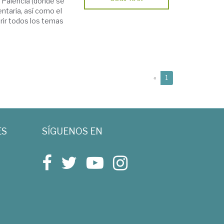
e Palencia (donde se
entaria, así como el
rir todos los temas
(current)
«
1
ES
SÍGUENOS EN