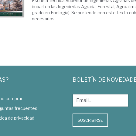
Escuela Técnica Superior de Ingenierías Agrarias d
imparten las Ingenierías Agraria, Forestal, Agroalim
grado en Enología). Se pretende con este texto cub
necesarios ...
AS?
BOLETÍN DE NOVEDAD
o comprar
guntas frecuentes
tica de privacidad
SUSCRIBIRSE