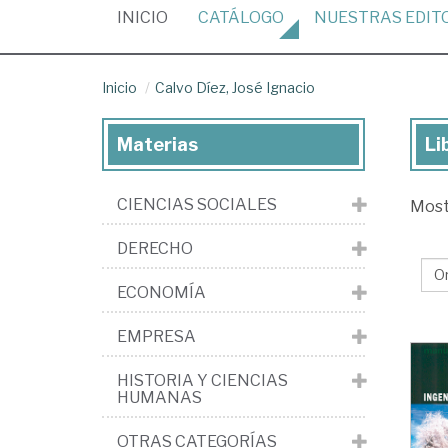
(CURRENT)
INICIO
CATÁLOGO
NUESTRAS
EDIT
Inicio
Calvo Díez, José Ignacio
Materias
Li
Lib
de
CIENCIAS SOCIALES
Mos
Ca
Díe
DERECHO
Jo
ECONOMÍA
Ign
EMPRESA
HISTORIA Y CIENCIAS
HUMANAS
OTRAS CATEGORÍAS