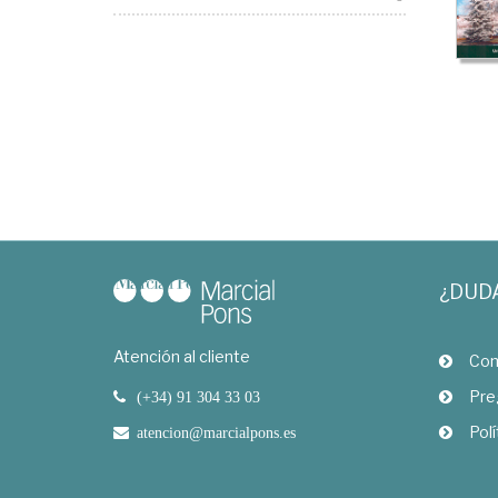
¿DUD
Atención al cliente
Com
Pre
(+34) 91 304 33 03
Polí
atencion@marcialpons.es