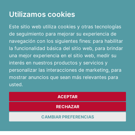
Utilizamos cookies
Este sitio web utiliza cookies y otras tecnologías
de seguimiento para mejorar su experiencia de
navegación con los siguientes fines:
para habilitar
la funcionalidad básica del sitio web
,
para brindar
una mejor experiencia en el sitio web
,
medir su
interés en nuestros productos y servicios y
personalizar las interacciones de marketing
,
para
mostrar anuncios que sean más relevantes para
usted
.
ACEPTAR
RECHAZAR
CAMBIAR PREFERENCIAS