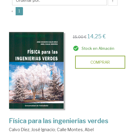
Abel
↑
(current)
«
1
14,25 €
15,00 €
Stock en Almacén
COMPRAR
Física para las ingenierías verdes
Calvo Díez, José Ignacio
;
Calle Montes, Abel