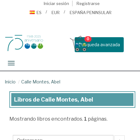
Iniciar sesión
Registrarse
ES
EUR
ESPAÑA PENINSULAR
0
Busqueda avanzada
Toggle navigation
Inicio
Calle Montes, Abel
Libros de Calle Montes, Abel
Libros
de
Mostrando
libros encontrados.
1
páginas.
Calle
Montes,