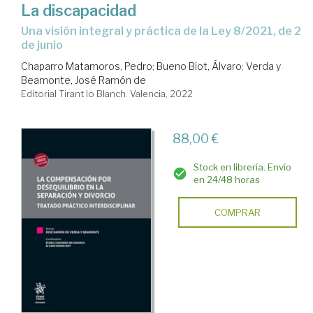
La discapacidad
una visión integral y práctica de la Ley 8/2021, de 2
de junio
Chaparro Matamoros, Pedro
;
Bueno Biot, Álvaro
;
Verda y
Beamonte, José Ramón de
Editorial Tirant lo Blanch. Valencia, 2022
88,00 €
Stock en librería. Envío
en 24/48 horas
COMPRAR