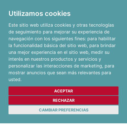
Utilizamos cookies
Este sitio web utiliza cookies y otras tecnologías
de seguimiento para mejorar su experiencia de
navegación con los siguientes fines:
para habilitar
la funcionalidad básica del sitio web
,
para brindar
una mejor experiencia en el sitio web
,
medir su
interés en nuestros productos y servicios y
personalizar las interacciones de marketing
,
para
mostrar anuncios que sean más relevantes para
usted
.
ACEPTAR
RECHAZAR
CAMBIAR PREFERENCIAS