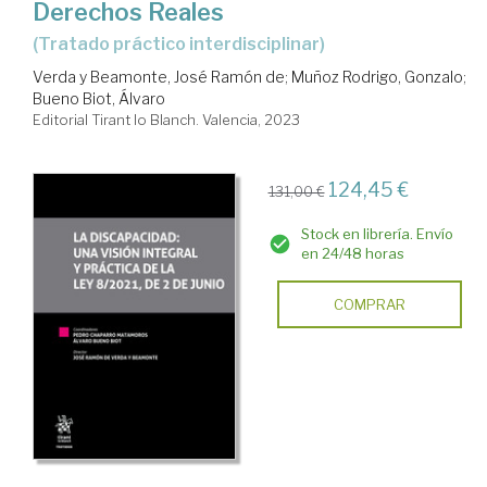
Derechos Reales
(Tratado práctico interdisciplinar)
Verda y Beamonte, José Ramón de
;
Muñoz Rodrigo, Gonzalo
;
Bueno Biot, Álvaro
Editorial Tirant lo Blanch. Valencia, 2023
124,45 €
131,00 €
Stock en librería. Envío
en 24/48 horas
COMPRAR