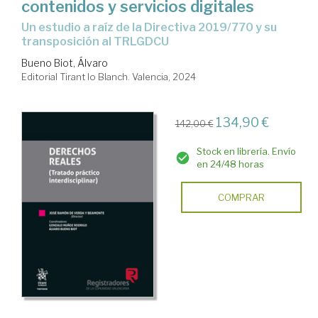
contenidos y servicios digitales
un estudio a raíz de la Directiva 2019/770 y su
transposición al TRLGDCU
Bueno Biot, Álvaro
Editorial Tirant lo Blanch. Valencia, 2024
134,90 €
142,00 €
Stock en librería. Envío
en 24/48 horas
COMPRAR