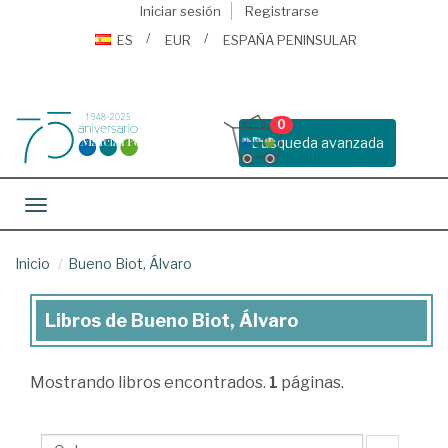
Iniciar sesión
Registrarse
ES
EUR
ESPAÑA PENINSULAR
0
Busqueda avanzada
Toggle navigation
Inicio
Bueno Biot, Álvaro
Libros de Bueno Biot, Álvaro
Libros
de
Mostrando
libros encontrados.
1
páginas.
Bueno
Biot,