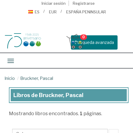
Iniciar sesión
Registrarse
ES
EUR
ESPAÑA PENINSULAR
0
Busqueda avanzada
Toggle navigation
Inicio
Bruckner, Pascal
Libros de Bruckner, Pascal
Libros
de
Mostrando
libros encontrados.
1
páginas.
Bruckner,
Pascal