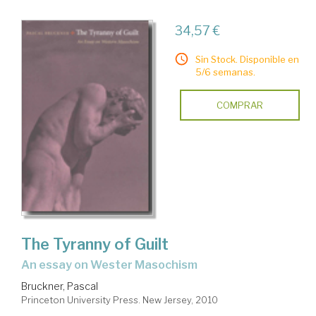
34,57 €
Sin Stock. Disponible en
5/6 semanas.
COMPRAR
The Tyranny of Guilt
an essay on Wester Masochism
Bruckner, Pascal
Princeton University Press. New Jersey, 2010