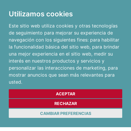
Utilizamos cookies
Este sitio web utiliza cookies y otras tecnologías
de seguimiento para mejorar su experiencia de
navegación con los siguientes fines:
para habilitar
la funcionalidad básica del sitio web
,
para brindar
una mejor experiencia en el sitio web
,
medir su
interés en nuestros productos y servicios y
personalizar las interacciones de marketing
,
para
mostrar anuncios que sean más relevantes para
usted
.
ACEPTAR
RECHAZAR
CAMBIAR PREFERENCIAS