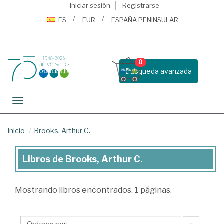
Iniciar sesión
Registrarse
ES
EUR
ESPAÑA PENINSULAR
0
Busqueda avanzada
Toggle navigation
Inicio
Brooks, Arthur C.
Libros de Brooks, Arthur C.
Libros
de
Mostrando
libros encontrados.
1
páginas.
Brooks,
Arthur