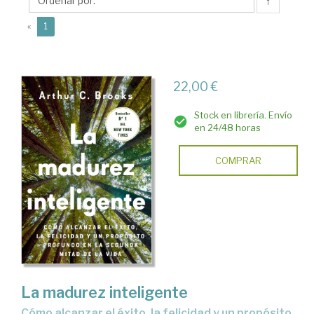
C.
↑
(current)
«
1
22,00 €
Stock en librería. Envío
en 24/48 horas
COMPRAR
La madurez inteligente
cómo alcanzar el éxito, la felicidad y un propósito