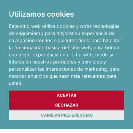
Utilizamos cookies
Este sitio web utiliza cookies y otras tecnologías
de seguimiento para mejorar su experiencia de
navegación con los siguientes fines:
para habilitar
la funcionalidad básica del sitio web
,
para brindar
una mejor experiencia en el sitio web
,
medir su
interés en nuestros productos y servicios y
personalizar las interacciones de marketing
,
para
mostrar anuncios que sean más relevantes para
usted
.
ACEPTAR
RECHAZAR
CAMBIAR PREFERENCIAS