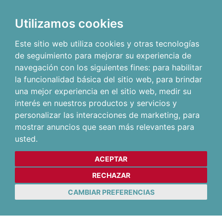
Utilizamos cookies
Este sitio web utiliza cookies y otras tecnologías
de seguimiento para mejorar su experiencia de
navegación con los siguientes fines:
para habilitar
la funcionalidad básica del sitio web
,
para brindar
una mejor experiencia en el sitio web
,
medir su
interés en nuestros productos y servicios y
personalizar las interacciones de marketing
,
para
mostrar anuncios que sean más relevantes para
usted
.
ACEPTAR
RECHAZAR
CAMBIAR PREFERENCIAS