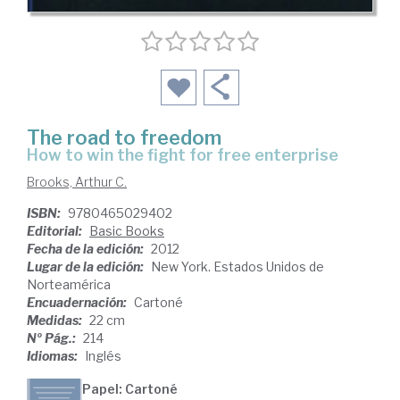
The road to freedom
how to win the fight for free enterprise
Brooks, Arthur C.
ISBN:
9780465029402
Editorial:
Basic Books
Fecha de la edición:
2012
Lugar de la edición:
New York. Estados Unidos de
Norteamérica
Encuadernación:
Cartoné
Medidas:
22 cm
Nº Pág.:
214
Idiomas:
Inglés
Papel: Cartoné