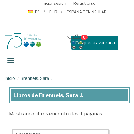
Iniciar sesión
Registrarse
ES
EUR
ESPAÑA PENINSULAR
0
Busqueda avanzada
Toggle navigation
Inicio
Brenneis, Sara J.
Libros de Brenneis, Sara J.
Libros
de
Mostrando
libros encontrados.
1
páginas.
Brenneis,
Sara