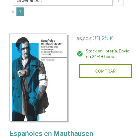
J.
↑
(current)
«
1
33,25 €
35,00 €
Stock en librería. Envío
en 24/48 horas
COMPRAR
Españoles en Mauthausen