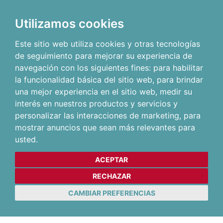
Utilizamos cookies
Este sitio web utiliza cookies y otras tecnologías
de seguimiento para mejorar su experiencia de
navegación con los siguientes fines:
para habilitar
la funcionalidad básica del sitio web
,
para brindar
una mejor experiencia en el sitio web
,
medir su
interés en nuestros productos y servicios y
personalizar las interacciones de marketing
,
para
mostrar anuncios que sean más relevantes para
usted
.
ACEPTAR
RECHAZAR
CAMBIAR PREFERENCIAS