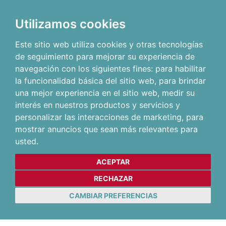
Utilizamos cookies
Este sitio web utiliza cookies y otras tecnologías
de seguimiento para mejorar su experiencia de
navegación con los siguientes fines:
para habilitar
la funcionalidad básica del sitio web
,
para brindar
una mejor experiencia en el sitio web
,
medir su
interés en nuestros productos y servicios y
personalizar las interacciones de marketing
,
para
mostrar anuncios que sean más relevantes para
usted
.
ACEPTAR
RECHAZAR
CAMBIAR PREFERENCIAS