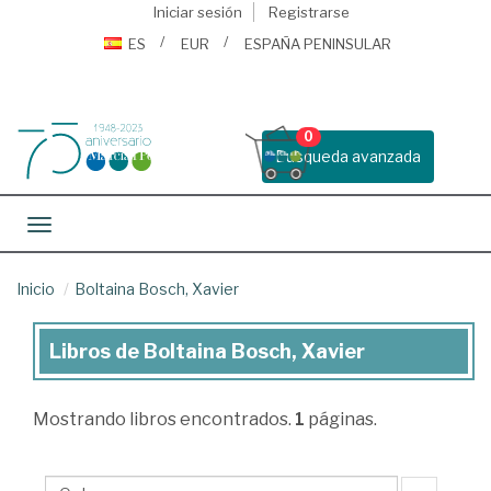
Iniciar sesión
Registrarse
ES
EUR
ESPAÑA PENINSULAR
0
Busqueda avanzada
Toggle navigation
Inicio
Boltaina Bosch, Xavier
Libros de Boltaina Bosch, Xavier
Libros
de
Mostrando
libros encontrados.
1
páginas.
Boltaina
Bosch,