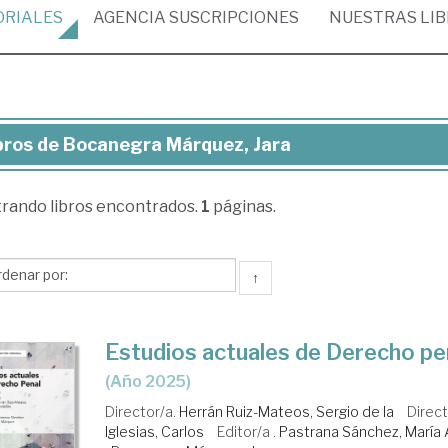
ORIALES
AGENCIA
SUSCRIPCIONES
NUESTRAS
LI
bros de Bocanegra Márquez, Jara
ros
trando
libros encontrados.
1
páginas.
canegra
rquez,
a
↑
Estudios actuales de Derecho pe
(Año 2025)
Director/a.
Herrán Ruiz-Mateos, Sergio de la
Direct
Iglesias, Carlos
Editor/a .
Pastrana Sánchez, María 