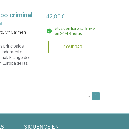
po criminal
42,00 €
l
Stock en librería. Envío
o, Mª Carmen
en 24/48 horas
s principales
COMPRAR
aisladamente
nal. El auge del
en Europa de las
(current)
«
1
ES
SÍGUENOS EN