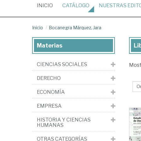
(CURRENT)
INICIO
CATÁLOGO
NUESTRAS
EDIT
Inicio
Bocanegra Márquez, Jara
Materias
Li
Lib
de
CIENCIAS SOCIALES
Mos
Bo
Má
DERECHO
Jar
ECONOMÍA
EMPRESA
HISTORIA Y CIENCIAS
HUMANAS
OTRAS CATEGORÍAS