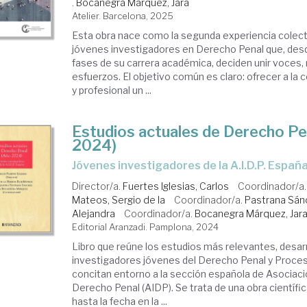
.
Bocanegra Márquez, Jara
Atelier. Barcelona, 2025
Esta obra nace como la segunda experiencia colect
jóvenes investigadores en Derecho Penal que, desd
fases de su carrera académica, deciden unir voces,
esfuerzos. El objetivo común es claro: ofrecer a la 
y profesional un ...
Estudios actuales de Derecho Pe
2024)
Jóvenes investigadores de la A.I.D.P. Españ
Director/a.
Fuertes Iglesias, Carlos
Coordinador/a
Mateos, Sergio de la
Coordinador/a.
Pastrana Sán
Alejandra
Coordinador/a.
Bocanegra Márquez, Jar
Editorial Aranzadi. Pamplona, 2024
Libro que reúne los estudios más relevantes, desar
investigadores jóvenes del Derecho Penal y Proces
concitan entorno a la sección española de Asociaci
Derecho Penal (AIDP). Se trata de una obra científic
hasta la fecha en la ...