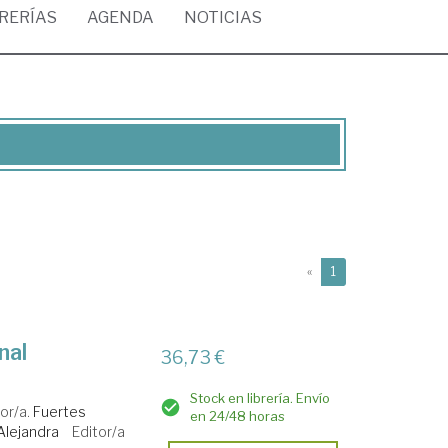
BRERÍAS
AGENDA
NOTICIAS
(current)
«
1
nal
36,73 €
Stock en librería. Envío
or/a.
Fuertes
en 24/48 horas
Alejandra
Editor/a