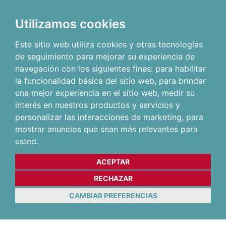
Utilizamos cookies
Este sitio web utiliza cookies y otras tecnologías
de seguimiento para mejorar su experiencia de
navegación con los siguientes fines:
para habilitar
la funcionalidad básica del sitio web
,
para brindar
una mejor experiencia en el sitio web
,
medir su
interés en nuestros productos y servicios y
personalizar las interacciones de marketing
,
para
mostrar anuncios que sean más relevantes para
usted
.
ACEPTAR
RECHAZAR
CAMBIAR PREFERENCIAS