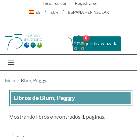
Iniciar sesión
Registrarse
ES
EUR
ESPAÑA PENINSULAR
0
Busqueda avanzada
Toggle navigation
Inicio
Blum, Peggy
Libros de Blum, Peggy
Libros
de
Mostrando
libros encontrados.
1
páginas.
Blum,
Peggy