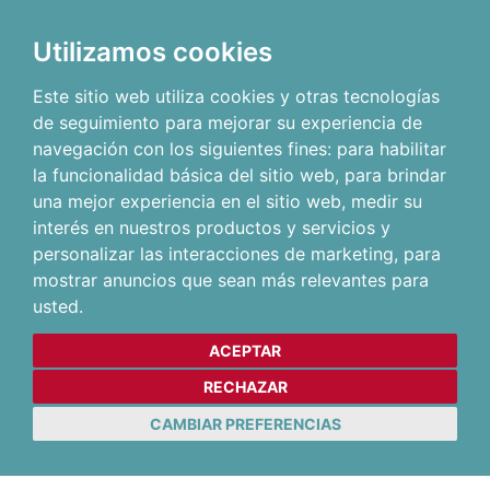
Utilizamos cookies
Este sitio web utiliza cookies y otras tecnologías
de seguimiento para mejorar su experiencia de
navegación con los siguientes fines:
para habilitar
la funcionalidad básica del sitio web
,
para brindar
una mejor experiencia en el sitio web
,
medir su
interés en nuestros productos y servicios y
personalizar las interacciones de marketing
,
para
mostrar anuncios que sean más relevantes para
usted
.
ACEPTAR
RECHAZAR
CAMBIAR PREFERENCIAS