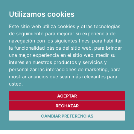
Utilizamos cookies
Este sitio web utiliza cookies y otras tecnologías
de seguimiento para mejorar su experiencia de
navegación con los siguientes fines:
para habilitar
la funcionalidad básica del sitio web
,
para brindar
una mejor experiencia en el sitio web
,
medir su
interés en nuestros productos y servicios y
personalizar las interacciones de marketing
,
para
mostrar anuncios que sean más relevantes para
usted
.
ACEPTAR
RECHAZAR
CAMBIAR PREFERENCIAS