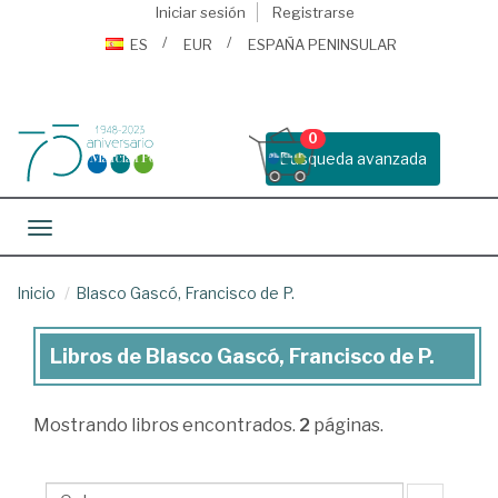
Iniciar sesión
Registrarse
ES
EUR
ESPAÑA PENINSULAR
0
Busqueda avanzada
Toggle navigation
Inicio
Blasco Gascó, Francisco de P.
Libros de Blasco Gascó, Francisco de P.
Libros
de
Mostrando
libros encontrados.
2
páginas.
Blasco
Gascó,