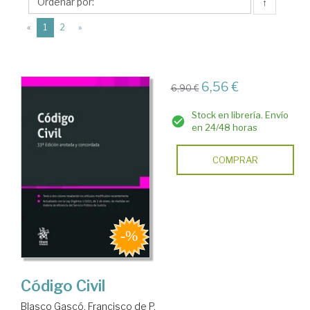
Francisco
↑
de
(current)
«
1
2
»
P.
6,56 €
6,90 €
Stock en librería. Envío
en 24/48 horas
COMPRAR
Código Civil
Blasco Gascó, Francisco de P.