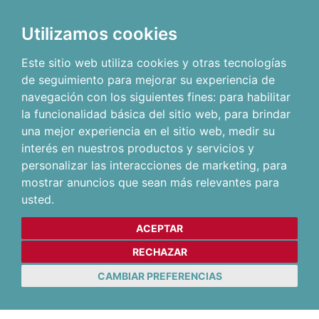
Utilizamos cookies
Este sitio web utiliza cookies y otras tecnologías
de seguimiento para mejorar su experiencia de
navegación con los siguientes fines:
para habilitar
la funcionalidad básica del sitio web
,
para brindar
una mejor experiencia en el sitio web
,
medir su
interés en nuestros productos y servicios y
personalizar las interacciones de marketing
,
para
mostrar anuncios que sean más relevantes para
usted
.
ACEPTAR
RECHAZAR
CAMBIAR PREFERENCIAS