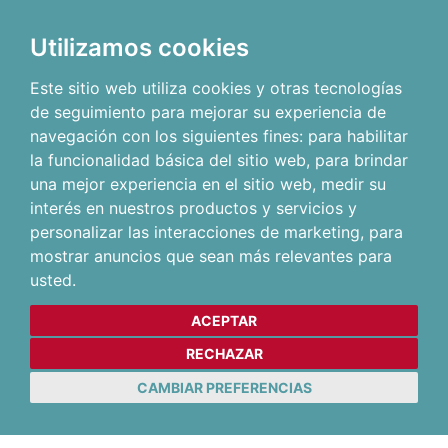
Utilizamos cookies
Este sitio web utiliza cookies y otras tecnologías
de seguimiento para mejorar su experiencia de
navegación con los siguientes fines:
para habilitar
la funcionalidad básica del sitio web
,
para brindar
una mejor experiencia en el sitio web
,
medir su
interés en nuestros productos y servicios y
personalizar las interacciones de marketing
,
para
mostrar anuncios que sean más relevantes para
usted
.
ACEPTAR
RECHAZAR
CAMBIAR PREFERENCIAS