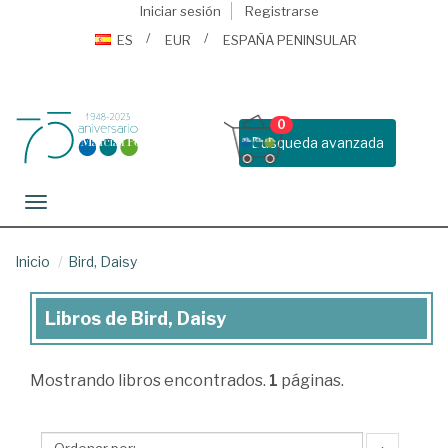
Iniciar sesión
Registrarse
ES
EUR
ESPAÑA PENINSULAR
0
Busqueda avanzada
Toggle navigation
Inicio
Bird, Daisy
Libros de Bird, Daisy
Libros
de
Mostrando
libros encontrados.
1
páginas.
Bird,
Daisy