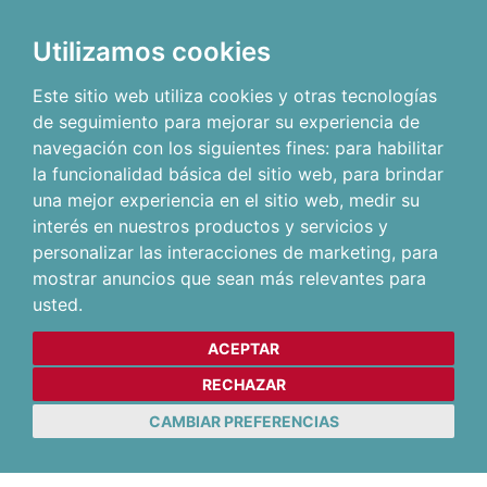
Utilizamos cookies
Este sitio web utiliza cookies y otras tecnologías
de seguimiento para mejorar su experiencia de
navegación con los siguientes fines:
para habilitar
la funcionalidad básica del sitio web
,
para brindar
una mejor experiencia en el sitio web
,
medir su
interés en nuestros productos y servicios y
personalizar las interacciones de marketing
,
para
mostrar anuncios que sean más relevantes para
usted
.
ACEPTAR
RECHAZAR
CAMBIAR PREFERENCIAS