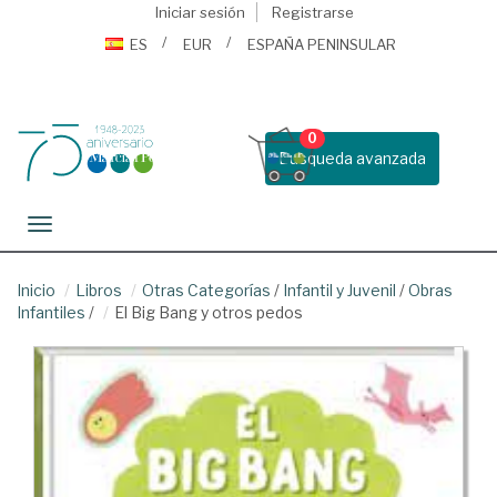
Iniciar sesión
Registrarse
ES
EUR
ESPAÑA PENINSULAR
0
Busqueda avanzada
Toggle navigation
Inicio
Libros
Otras Categorías
/
Infantil y Juvenil
/
Obras
Infantiles
/
El Big Bang y otros pedos