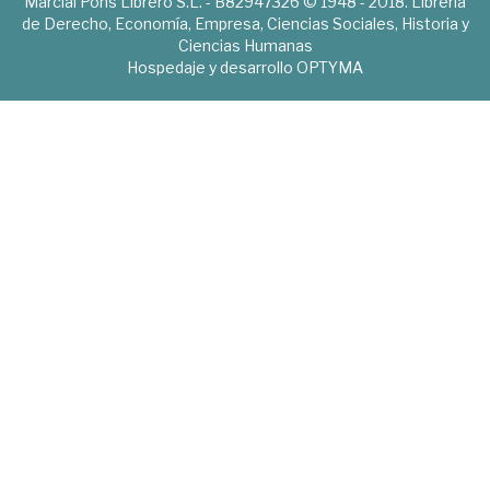
Marcial Pons Librero S.L. - B82947326 © 1948 - 2018. Librería
de Derecho, Economía, Empresa, Ciencias Sociales, Historia y
Ciencias Humanas
Hospedaje y desarrollo
OPTYMA