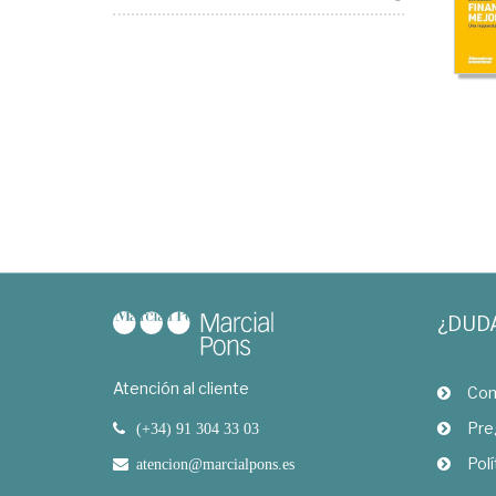
¿DUD
Atención al cliente
Com
Pre
(+34) 91 304 33 03
Polí
atencion@marcialpons.es