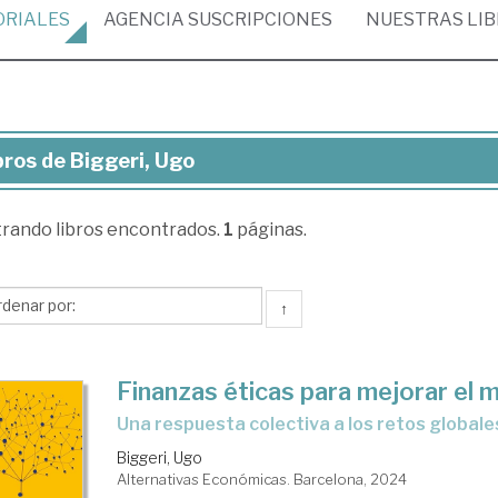
ORIALES
AGENCIA
SUSCRIPCIONES
NUESTRAS
LI
bros de Biggeri, Ugo
ros
trando
libros encontrados.
1
páginas.
geri,
o
↑
Finanzas éticas para mejorar el 
una respuesta colectiva a los retos globale
Biggeri, Ugo
Alternativas Económicas. Barcelona, 2024