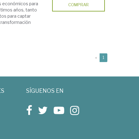
sos económicos para
COMPRAR
ltimos años, tanto
tos para captar
e transformación
(current)
«
1
ES
SÍGUENOS EN