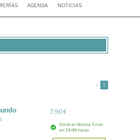
BRERÍAS
AGENDA
NOTICIAS
(current)
«
1
mundo
7,90 €
s
Stock en librería. Envío
en 24/48 horas