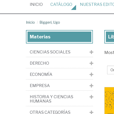
(CURRENT)
INICIO
CATÁLOGO
NUESTRAS
EDIT
Inicio
Biggeri, Ugo
Materias
Li
Lib
de
CIENCIAS SOCIALES
Mos
Big
Ug
DERECHO
ECONOMÍA
EMPRESA
HISTORIA Y CIENCIAS
HUMANAS
OTRAS CATEGORÍAS