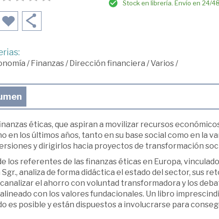
Stock en librería. Envío en 24/4
rias:
onomía
/
Finanzas
/
Dirección financiera
/
Varios
/
umen
finanzas éticas, que aspiran a movilizar recursos económico
o en los últimos años, tanto en su base social como en la v
ersiones y dirigirlos hacia proyectos de transformación soci
e los referentes de las finanzas éticas en Europa, vinculado 
 Sgr., analiza de forma didáctica el estado del sector, sus r
 canalizar el ahorro con voluntad transformadora y los deb
alineado con los valores fundacionales. Un libro imprescind
 es posible y están dispuestos a involucrarse para consegu