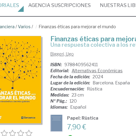
ORIALES
AGENCIA
SUSCRIPCIONES
NUESTRAS
LI
nanciera
/
Varios
/
Finanzas éticas para mejorar el mundo
Finanzas éticas para mejor
una respuesta colectiva a los r
Biggeri, Ugo
ISBN:
9788409562411
Editorial:
Alternativas Económicas
Fecha de la edición:
2024
Lugar de la edición:
Barcelona. España
Encuadernación:
Rústica
Medidas:
23 cm
Nº Pág.:
120
Idiomas:
Español
Papel: Rústica
7,90 €