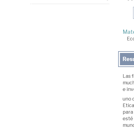
Mate
Ec
Res
Las 
much
e inv
uno d
Etica
para
esté 
mundo