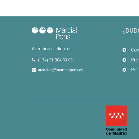
¿DUD
Atención al cliente
Com
Pre
(+34) 91 304 33 03
Polí
atencion@marcialpons.es