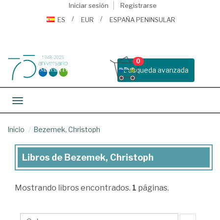
Iniciar sesión
Registrarse
ES
EUR
ESPAÑA PENINSULAR
0
Busqueda avanzada
Toggle navigation
Inicio
Bezemek, Christoph
Libros de Bezemek, Christoph
Libros
de
Mostrando
libros encontrados.
1
páginas.
Bezemek,
Christoph