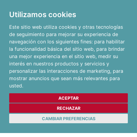
Utilizamos cookies
Este sitio web utiliza cookies y otras tecnologías
de seguimiento para mejorar su experiencia de
navegación con los siguientes fines:
para habilitar
la funcionalidad básica del sitio web
,
para brindar
una mejor experiencia en el sitio web
,
medir su
interés en nuestros productos y servicios y
personalizar las interacciones de marketing
,
para
mostrar anuncios que sean más relevantes para
usted
.
ACEPTAR
RECHAZAR
CAMBIAR PREFERENCIAS