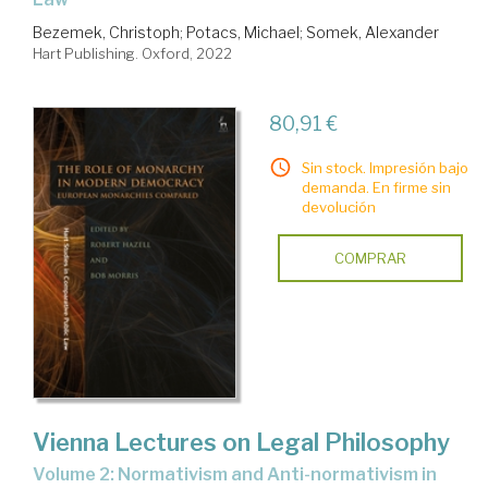
Bezemek, Christoph
;
Potacs, Michael
;
Somek, Alexander
Hart Publishing. Oxford, 2022
80,91 €
Sin stock. Impresión bajo
demanda. En firme sin
devolución
COMPRAR
Vienna Lectures on Legal Philosophy
Volume 2: Normativism and Anti-normativism in