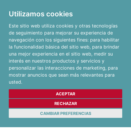
Utilizamos cookies
Este sitio web utiliza cookies y otras tecnologías
de seguimiento para mejorar su experiencia de
navegación con los siguientes fines:
para habilitar
la funcionalidad básica del sitio web
,
para brindar
una mejor experiencia en el sitio web
,
medir su
interés en nuestros productos y servicios y
personalizar las interacciones de marketing
,
para
mostrar anuncios que sean más relevantes para
usted
.
ACEPTAR
RECHAZAR
CAMBIAR PREFERENCIAS