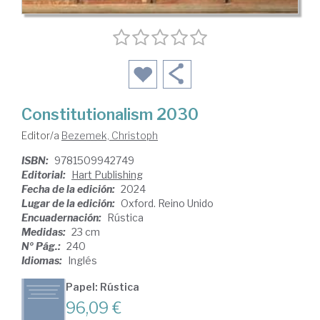
Constitutionalism 2030
Editor/a
Bezemek, Christoph
ISBN:
9781509942749
Editorial:
Hart Publishing
Fecha de la edición:
2024
Lugar de la edición:
Oxford. Reino Unido
Encuadernación:
Rústica
Medidas:
23 cm
Nº Pág.:
240
Idiomas:
Inglés
Papel: Rústica
96,09 €