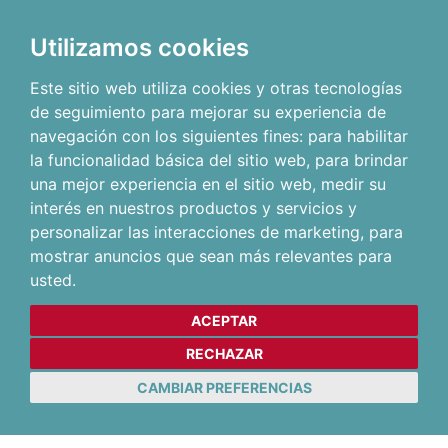
Utilizamos cookies
Este sitio web utiliza cookies y otras tecnologías
de seguimiento para mejorar su experiencia de
navegación con los siguientes fines:
para habilitar
la funcionalidad básica del sitio web
,
para brindar
una mejor experiencia en el sitio web
,
medir su
interés en nuestros productos y servicios y
personalizar las interacciones de marketing
,
para
mostrar anuncios que sean más relevantes para
usted
.
ACEPTAR
RECHAZAR
CAMBIAR PREFERENCIAS