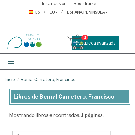
Iniciar sesión
Registrarse
ES
EUR
ESPAÑA PENINSULAR
0
Busqueda avanzada
Toggle navigation
Inicio
Bernal Carretero, Francisco
Libros de Bernal Carretero, Francisco
Libros
de
Mostrando
libros encontrados.
1
páginas.
Bernal
Carretero,