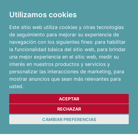
Utilizamos cookies
Este sitio web utiliza cookies y otras tecnologías
de seguimiento para mejorar su experiencia de
navegación con los siguientes fines:
para habilitar
la funcionalidad básica del sitio web
,
para brindar
una mejor experiencia en el sitio web
,
medir su
interés en nuestros productos y servicios y
personalizar las interacciones de marketing
,
para
mostrar anuncios que sean más relevantes para
usted
.
ACEPTAR
RECHAZAR
CAMBIAR PREFERENCIAS