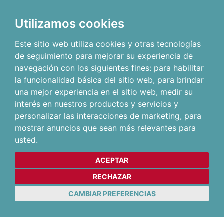
Utilizamos cookies
Este sitio web utiliza cookies y otras tecnologías
de seguimiento para mejorar su experiencia de
navegación con los siguientes fines:
para habilitar
la funcionalidad básica del sitio web
,
para brindar
una mejor experiencia en el sitio web
,
medir su
interés en nuestros productos y servicios y
personalizar las interacciones de marketing
,
para
mostrar anuncios que sean más relevantes para
usted
.
ACEPTAR
RECHAZAR
CAMBIAR PREFERENCIAS