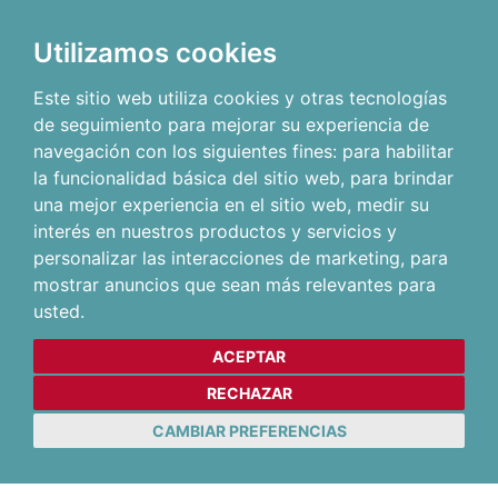
Utilizamos cookies
Este sitio web utiliza cookies y otras tecnologías
de seguimiento para mejorar su experiencia de
navegación con los siguientes fines:
para habilitar
la funcionalidad básica del sitio web
,
para brindar
una mejor experiencia en el sitio web
,
medir su
interés en nuestros productos y servicios y
personalizar las interacciones de marketing
,
para
mostrar anuncios que sean más relevantes para
usted
.
ACEPTAR
RECHAZAR
CAMBIAR PREFERENCIAS