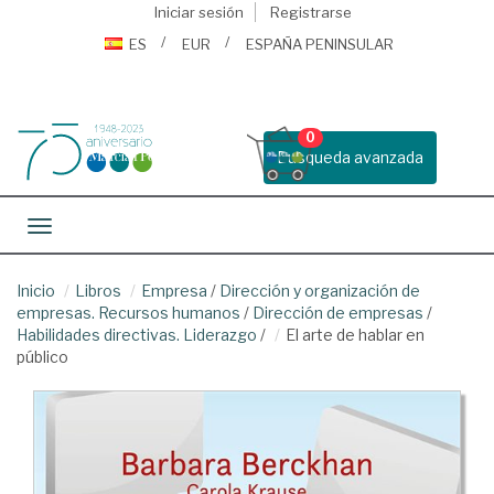
Iniciar sesión
Registrarse
ES
EUR
ESPAÑA PENINSULAR
0
Busqueda avanzada
Toggle navigation
Inicio
Libros
Empresa
/
Dirección y organización de
empresas. Recursos humanos
/
Dirección de empresas
/
Habilidades directivas. Liderazgo
/
El arte de hablar en
público