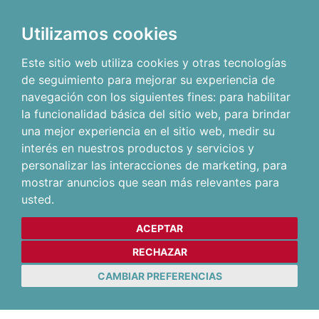
Utilizamos cookies
Este sitio web utiliza cookies y otras tecnologías
de seguimiento para mejorar su experiencia de
navegación con los siguientes fines:
para habilitar
la funcionalidad básica del sitio web
,
para brindar
una mejor experiencia en el sitio web
,
medir su
interés en nuestros productos y servicios y
personalizar las interacciones de marketing
,
para
mostrar anuncios que sean más relevantes para
usted
.
ACEPTAR
RECHAZAR
CAMBIAR PREFERENCIAS