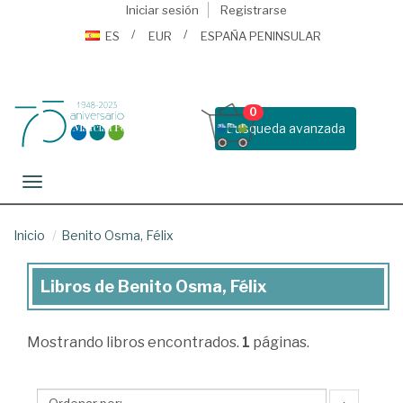
Iniciar sesión
Registrarse
ES
EUR
ESPAÑA PENINSULAR
0
Busqueda avanzada
Toggle navigation
Inicio
Benito Osma, Félix
Libros de Benito Osma, Félix
Libros
de
Mostrando
libros encontrados.
1
páginas.
Benito
Osma,