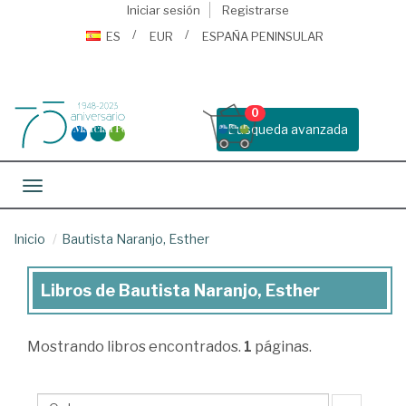
Iniciar sesión
Registrarse
ES
EUR
ESPAÑA PENINSULAR
0
Busqueda avanzada
Toggle navigation
Inicio
Bautista Naranjo, Esther
Libros de Bautista Naranjo, Esther
Libros
de
Mostrando
libros encontrados.
1
páginas.
Bautista
Naranjo,