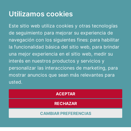
Utilizamos cookies
Este sitio web utiliza cookies y otras tecnologías
de seguimiento para mejorar su experiencia de
navegación con los siguientes fines:
para habilitar
la funcionalidad básica del sitio web
,
para brindar
una mejor experiencia en el sitio web
,
medir su
interés en nuestros productos y servicios y
personalizar las interacciones de marketing
,
para
mostrar anuncios que sean más relevantes para
usted
.
ACEPTAR
RECHAZAR
CAMBIAR PREFERENCIAS