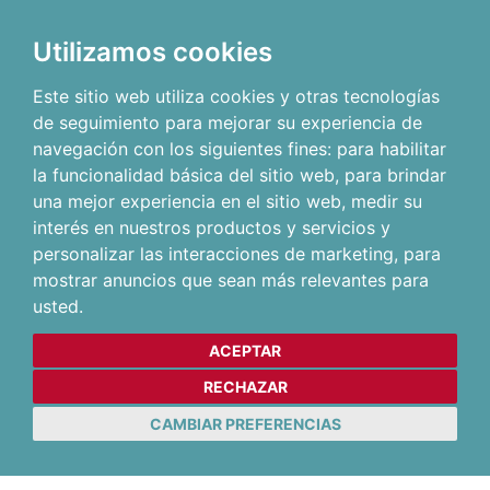
Utilizamos cookies
Este sitio web utiliza cookies y otras tecnologías
de seguimiento para mejorar su experiencia de
navegación con los siguientes fines:
para habilitar
la funcionalidad básica del sitio web
,
para brindar
una mejor experiencia en el sitio web
,
medir su
interés en nuestros productos y servicios y
personalizar las interacciones de marketing
,
para
mostrar anuncios que sean más relevantes para
usted
.
ACEPTAR
RECHAZAR
CAMBIAR PREFERENCIAS