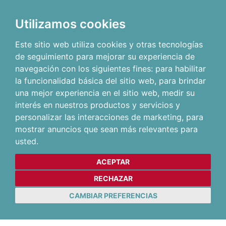
Utilizamos cookies
Este sitio web utiliza cookies y otras tecnologías
de seguimiento para mejorar su experiencia de
navegación con los siguientes fines:
para habilitar
la funcionalidad básica del sitio web
,
para brindar
una mejor experiencia en el sitio web
,
medir su
interés en nuestros productos y servicios y
personalizar las interacciones de marketing
,
para
mostrar anuncios que sean más relevantes para
usted
.
ACEPTAR
RECHAZAR
CAMBIAR PREFERENCIAS