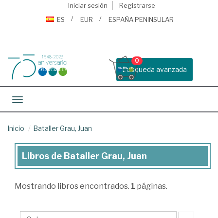
Iniciar sesión
Registrarse
ES
EUR
ESPAÑA PENINSULAR
0
Busqueda avanzada
Toggle navigation
Inicio
Bataller Grau, Juan
Libros de Bataller Grau, Juan
Libros
de
Mostrando
libros encontrados.
1
páginas.
Bataller
Grau,