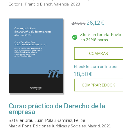
Editorial Tirant lo Blanch. Valencia, 2023
26,12 €
27,50 €
Stock en librería. Envío
en 24/48 horas
COMPRAR
Ebook lectura online por
18,50 €
COMPRAR EBOOK
Curso práctico de Derecho de la
empresa
Bataller Grau, Juan
;
Palau Ramírez, Felipe
Marcial Pons, Ediciones Jurídicas y Sociales. Madrid, 2021