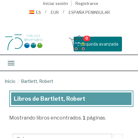
Iniciar sesión
Registrarse
ES
EUR
ESPAÑA PENINSULAR
0
Busqueda avanzada
Toggle navigation
Inicio
Bartlett, Robert
Libros de Bartlett, Robert
Libros
de
Mostrando
libros encontrados.
1
páginas.
Bartlett,
Robert