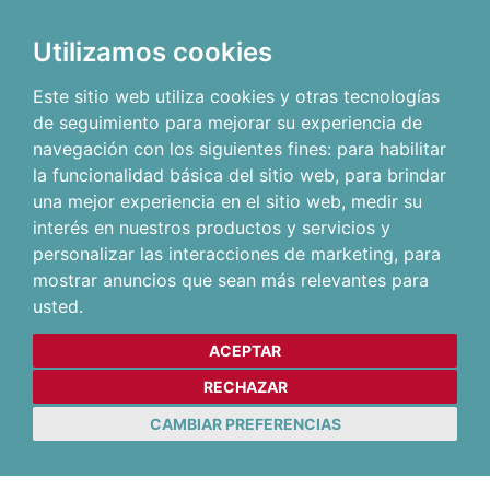
Utilizamos cookies
Este sitio web utiliza cookies y otras tecnologías
de seguimiento para mejorar su experiencia de
navegación con los siguientes fines:
para habilitar
la funcionalidad básica del sitio web
,
para brindar
una mejor experiencia en el sitio web
,
medir su
interés en nuestros productos y servicios y
personalizar las interacciones de marketing
,
para
mostrar anuncios que sean más relevantes para
usted
.
ACEPTAR
RECHAZAR
CAMBIAR PREFERENCIAS