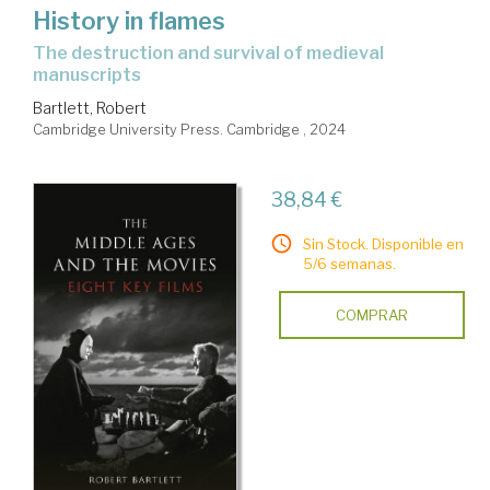
History in flames
the destruction and survival of medieval
manuscripts
Bartlett, Robert
Cambridge University Press. Cambridge , 2024
38,84 €
Sin Stock. Disponible en
5/6 semanas.
COMPRAR