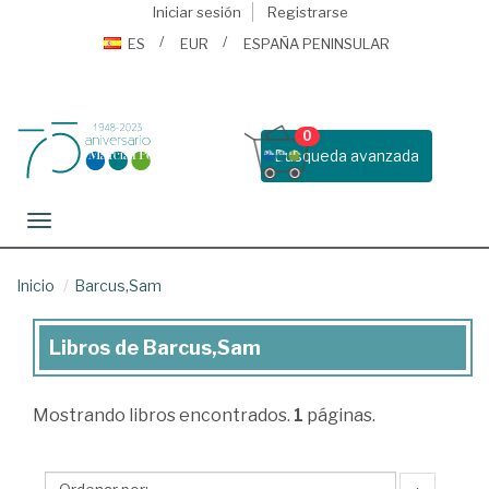
Iniciar sesión
Registrarse
ES
EUR
ESPAÑA PENINSULAR
0
Busqueda avanzada
Toggle navigation
Inicio
Barcus,Sam
Libros de Barcus,Sam
Libros
de
Mostrando
libros encontrados.
1
páginas.
Barcus,Sam