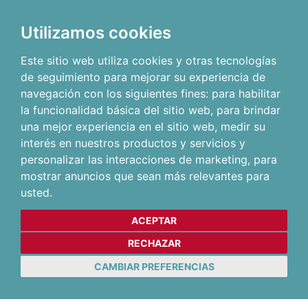
Utilizamos cookies
Este sitio web utiliza cookies y otras tecnologías
de seguimiento para mejorar su experiencia de
navegación con los siguientes fines:
para habilitar
la funcionalidad básica del sitio web
,
para brindar
una mejor experiencia en el sitio web
,
medir su
interés en nuestros productos y servicios y
personalizar las interacciones de marketing
,
para
mostrar anuncios que sean más relevantes para
usted
.
ACEPTAR
RECHAZAR
CAMBIAR PREFERENCIAS