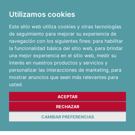
Utilizamos cookies
Este sitio web utiliza cookies y otras tecnologías
de seguimiento para mejorar su experiencia de
navegación con los siguientes fines:
para habilitar
la funcionalidad básica del sitio web
,
para brindar
una mejor experiencia en el sitio web
,
medir su
interés en nuestros productos y servicios y
personalizar las interacciones de marketing
,
para
mostrar anuncios que sean más relevantes para
usted
.
ACEPTAR
RECHAZAR
CAMBIAR PREFERENCIAS