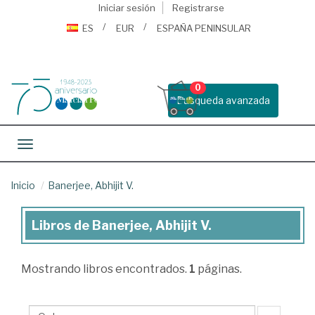
Iniciar sesión
Registrarse
ES
EUR
ESPAÑA PENINSULAR
0
Busqueda avanzada
Toggle navigation
Inicio
Banerjee, Abhijit V.
Libros de Banerjee, Abhijit V.
Libros
de
Mostrando
libros encontrados.
1
páginas.
Banerjee,
Abhijit