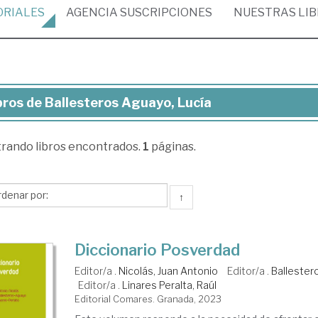
ORIALES
AGENCIA
SUSCRIPCIONES
NUESTRAS
LI
bros de Ballesteros Aguayo, Lucía
ros
trando
libros encontrados.
1
páginas.
lesteros
uayo,
ía
↑
Diccionario Posverdad
Editor/a .
Nicolás, Juan Antonio
Editor/a .
Ballester
Editor/a .
Linares Peralta, Raúl
Editorial Comares. Granada, 2023