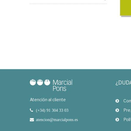
¿DUD
Atención al cliente
Com
Pre
(+34) 91 304 33 03
Polí
atencion@marcialpons.es