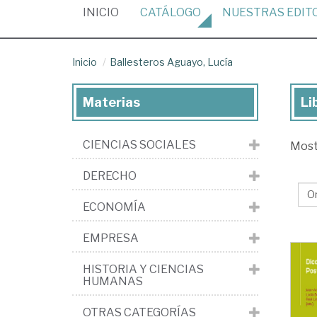
(CURRENT)
INICIO
CATÁLOGO
NUESTRAS
EDIT
Inicio
Ballesteros Aguayo, Lucía
Materias
Li
Lib
de
CIENCIAS SOCIALES
Mos
Bal
Ag
DERECHO
Luc
ECONOMÍA
EMPRESA
HISTORIA Y CIENCIAS
HUMANAS
OTRAS CATEGORÍAS