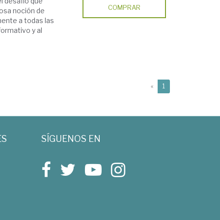
l desafío que
COMPRAR
dosa noción de
ente a todas las
formativo y al
(current)
«
1
ES
SÍGUENOS EN