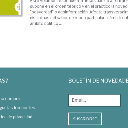
Este volumen responde a la necesidad de afrontar e
supone en el orden teórico y en el práctico la nove
"posverdad" o desinformación. Afecta transversalm
disciplinas del saber, de modo particular al ámbito in
ámbito político ...
AS?
BOLETÍN DE NOVEDAD
o comprar
guntas frecuentes
tica de privacidad
SUSCRIBIRSE