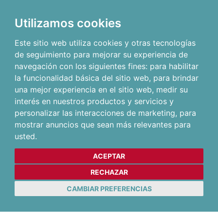
Utilizamos cookies
Este sitio web utiliza cookies y otras tecnologías
de seguimiento para mejorar su experiencia de
navegación con los siguientes fines:
para habilitar
la funcionalidad básica del sitio web
,
para brindar
una mejor experiencia en el sitio web
,
medir su
interés en nuestros productos y servicios y
personalizar las interacciones de marketing
,
para
mostrar anuncios que sean más relevantes para
usted
.
ACEPTAR
RECHAZAR
CAMBIAR PREFERENCIAS