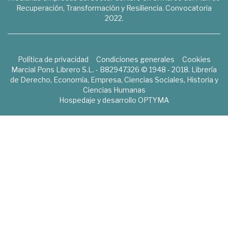
Recuperación, Transformación y Resiliencia. Convocatoria
2022.
Política de privacidad
Condiciones generales
Cookies
Marcial Pons Librero S.L. - B82947326 © 1948 - 2018. Librería
de Derecho, Economía, Empresa, Ciencias Sociales, Historia y
Ciencias Humanas
Hospedaje y desarrollo
OPTYMA