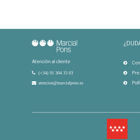
¿DUD
Atención al cliente
Com
Pre
(+34) 91 304 33 03
Polí
atencion@marcialpons.es