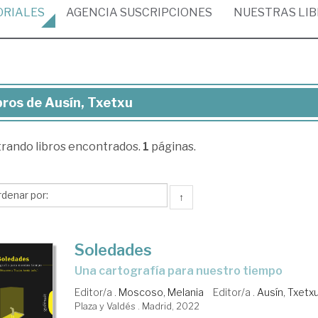
ORIALES
AGENCIA
SUSCRIPCIONES
NUESTRAS
LI
bros de Ausín, Txetxu
ros
trando
libros encontrados.
1
páginas.
ín,
etxu
↑
Soledades
una cartografía para nuestro tiempo
Editor/a .
Moscoso, Melania
Editor/a .
Ausín, Txetx
Plaza y Valdés . Madrid, 2022