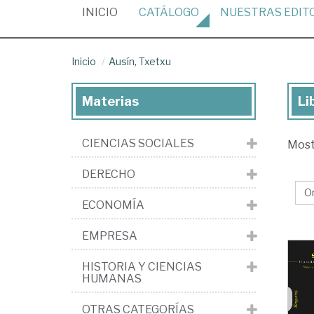
(CURRENT)
INICIO
CATÁLOGO
NUESTRAS
EDIT
Inicio
Ausín, Txetxu
Materias
Li
Lib
de
CIENCIAS SOCIALES
Mos
Aus
Tx
DERECHO
ECONOMÍA
EMPRESA
HISTORIA Y CIENCIAS
HUMANAS
OTRAS CATEGORÍAS