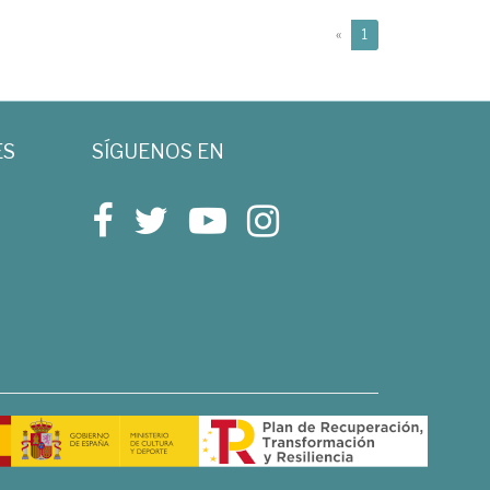
(current)
«
1
ES
SÍGUENOS EN