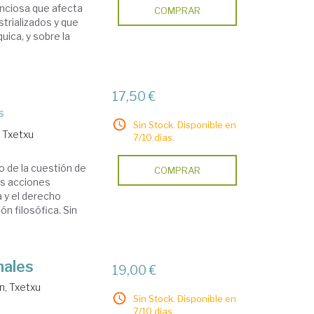
enciosa que afecta
COMPRAR
strializados y que
uica, y sobre la
17,50 €
s
Sin Stock. Disponible en
, Txetxu
7/10 días.
o de la cuestión de
COMPRAR
as acciones
a y el derecho
ón filosófica. Sin
nales
19,00 €
n, Txetxu
Sin Stock. Disponible en
7/10 días.