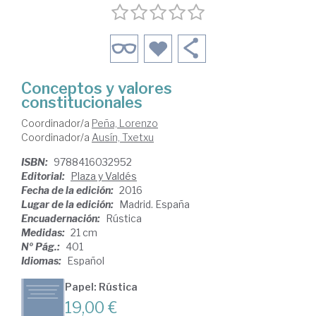
Conceptos y valores
constitucionales
Coordinador/a
Peña, Lorenzo
Coordinador/a
Ausín, Txetxu
ISBN:
9788416032952
Editorial:
Plaza y Valdés
Fecha de la edición:
2016
Lugar de la edición:
Madrid. España
Encuadernación:
Rústica
Medidas:
21 cm
Nº Pág.:
401
Idiomas:
Español
Papel: Rústica
19,00 €