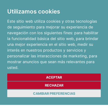
Utilizamos cookies
Este sitio web utiliza cookies y otras tecnologías
de seguimiento para mejorar su experiencia de
navegación con los siguientes fines:
para habilitar
la funcionalidad básica del sitio web
,
para brindar
una mejor experiencia en el sitio web
,
medir su
interés en nuestros productos y servicios y
personalizar las interacciones de marketing
,
para
mostrar anuncios que sean más relevantes para
usted
.
ACEPTAR
RECHAZAR
CAMBIAR PREFERENCIAS