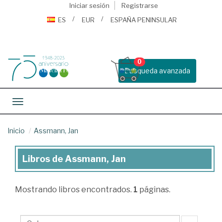
Iniciar sesión
Registrarse
ES
EUR
ESPAÑA PENINSULAR
0
Busqueda avanzada
Toggle navigation
Inicio
Assmann, Jan
Libros de Assmann, Jan
Libros
de
Mostrando
libros encontrados.
1
páginas.
Assmann,
Jan