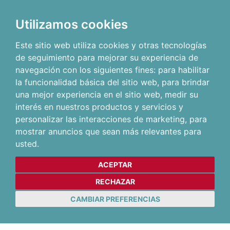
Utilizamos cookies
Este sitio web utiliza cookies y otras tecnologías
de seguimiento para mejorar su experiencia de
navegación con los siguientes fines:
para habilitar
la funcionalidad básica del sitio web
,
para brindar
una mejor experiencia en el sitio web
,
medir su
interés en nuestros productos y servicios y
personalizar las interacciones de marketing
,
para
mostrar anuncios que sean más relevantes para
usted
.
ACEPTAR
RECHAZAR
CAMBIAR PREFERENCIAS