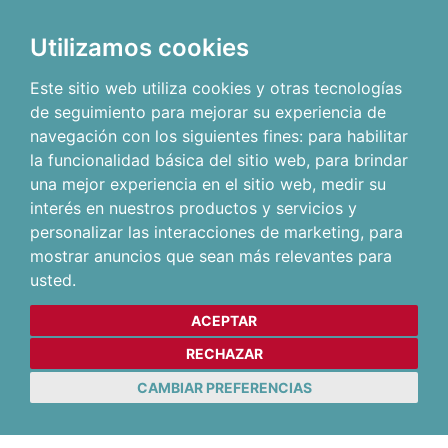
Utilizamos cookies
Este sitio web utiliza cookies y otras tecnologías
de seguimiento para mejorar su experiencia de
navegación con los siguientes fines:
para habilitar
la funcionalidad básica del sitio web
,
para brindar
una mejor experiencia en el sitio web
,
medir su
interés en nuestros productos y servicios y
personalizar las interacciones de marketing
,
para
mostrar anuncios que sean más relevantes para
usted
.
ACEPTAR
RECHAZAR
CAMBIAR PREFERENCIAS