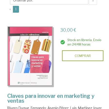
Luis
↑
(current)
«
1
30,00 €
Stock en librería. Envío
en 24/48 horas
COMPRAR
Claves para innovar en marketing y
ventas
Rivero Duque, Fernando
;
Asenjo Pérez, Luis
;
Martínez Jover,