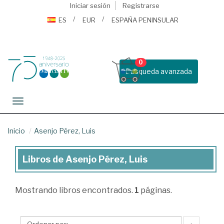
Iniciar sesión
Registrarse
ES
EUR
ESPAÑA PENINSULAR
0
Busqueda avanzada
Toggle navigation
Inicio
Asenjo Pérez, Luis
Libros de Asenjo Pérez, Luis
Libros
de
Mostrando
libros encontrados.
1
páginas.
Asenjo
Pérez,