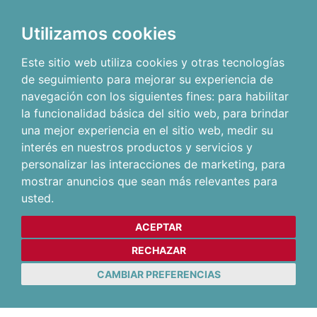
Utilizamos cookies
Este sitio web utiliza cookies y otras tecnologías
de seguimiento para mejorar su experiencia de
navegación con los siguientes fines:
para habilitar
la funcionalidad básica del sitio web
,
para brindar
una mejor experiencia en el sitio web
,
medir su
interés en nuestros productos y servicios y
personalizar las interacciones de marketing
,
para
mostrar anuncios que sean más relevantes para
usted
.
ACEPTAR
RECHAZAR
CAMBIAR PREFERENCIAS