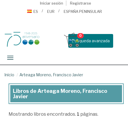
Iniciar sesión
Registrarse
ES
EUR
ESPAÑA PENINSULAR
0
Busqueda avanzada
Toggle navigation
Inicio
Arteaga Moreno, Francisco Javier
Libros de Arteaga Moreno, Francisco
Libros
Javier
de
Arteaga
Mostrando
libros encontrados.
1
páginas.
Moreno,