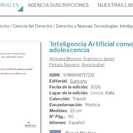
ORIALES
AGENCIA
SUSCRIPCIONES
NUESTRAS
LI
recho
/
Ciencia del Derecho
/
Derecho y Nuevas Tecnologías. Inteligen
'Inteligencia Artificial conve
adolescencia
Arteaga Moreno, Francisco Javier
Peirats Navarro, Anna Isabel
ISBN:
9788898717132
Editorial:
Euriconv
Fecha de la edición:
2026
Lugar de la edición:
Lecce. Italia
Colección:
Transit
Encuadernación:
Rústica
Medidas:
22 cm
Nº Pág.:
90
Idiomas:
Español