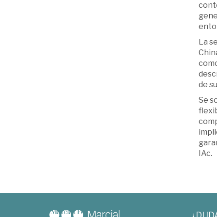
conte
gener
entor
La s
China
como
descr
de su
Se so
flexi
comp
impl
garan
IAc.
¿DUD