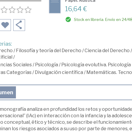
Papel: Rústica
16,64 €
Stock en librería. Envío en 24/4
rias:
recho
/
Filosofía y teoría del Derecho
/
Ciencia del Derecho
ificial
/
ncias Sociales
/
Psicología
/
Psicología evolutiva. Psicología
ras Categorías
/
Divulgación científica
/
Matemáticas. Tecnolo
umen
monografía analiza en profundidad los retos y oportunidades 
rsacional” (IAc) en interacción con la infancia y la adolesc
 conceptual, ético y técnico, se describe el funcionamient
nan los riesgos asociados a su uso por parte de menores, e