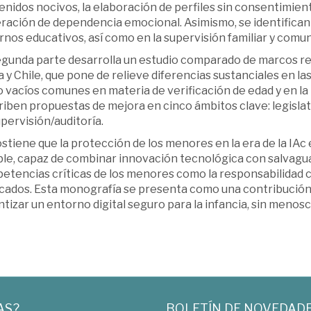
nidos nocivos, la elaboración de perfiles sin consentimiento
ación de dependencia emocional. Asimismo, se identifican v
nos educativos, así como en la supervisión familiar y comun
egunda parte desarrolla un estudio comparado de marcos re
 y Chile, que pone de relieve diferencias sustanciales en las
 vacíos comunes en materia de verificación de edad y en la
iben propuestas de mejora en cinco ámbitos clave: legislativ
pervisión/auditoría.
stiene que la protección de los menores en la era de la IAc
ble, capaz de combinar innovación tecnológica con salvagua
etencias críticas de los menores como la responsabilidad c
icados. Esta monografía se presenta como una contribución
tizar un entorno digital seguro para la infancia, sin menosc
AS?
BOLETÍN DE NOVEDAD