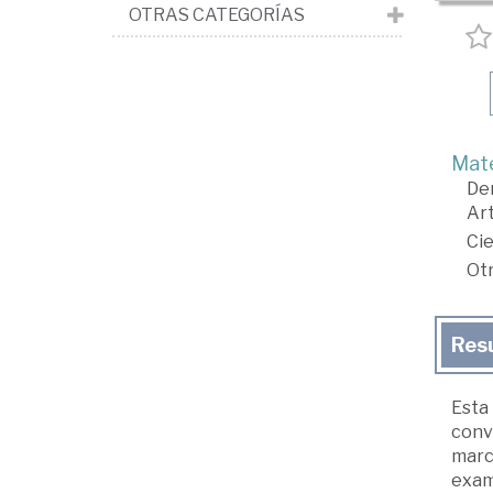
OTRAS CATEGORÍAS
Mate
De
Art
Cie
Ot
Res
Esta 
conve
marco
exami