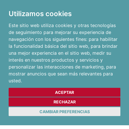
Utilizamos cookies
Este sitio web utiliza cookies y otras tecnologías
de seguimiento para mejorar su experiencia de
navegación con los siguientes fines:
para habilitar
la funcionalidad básica del sitio web
,
para brindar
una mejor experiencia en el sitio web
,
medir su
interés en nuestros productos y servicios y
personalizar las interacciones de marketing
,
para
mostrar anuncios que sean más relevantes para
usted
.
ACEPTAR
RECHAZAR
CAMBIAR PREFERENCIAS