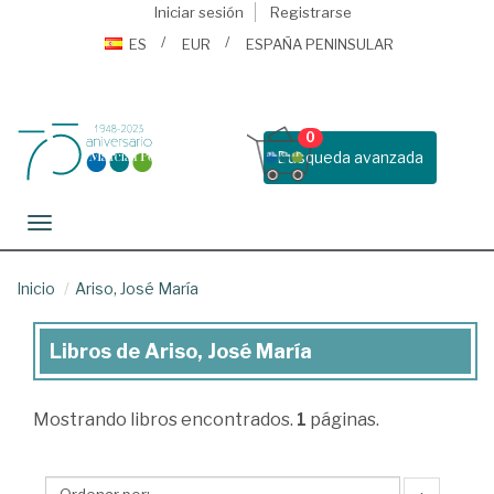
Iniciar sesión
Registrarse
ES
EUR
ESPAÑA PENINSULAR
0
Busqueda avanzada
Toggle navigation
Inicio
Ariso, José María
Libros de Ariso, José María
Libros
de
Mostrando
libros encontrados.
1
páginas.
Ariso,
José