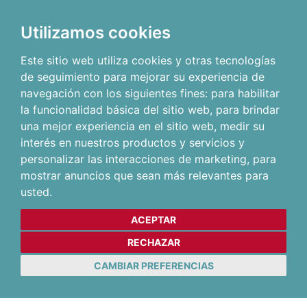
Utilizamos cookies
Este sitio web utiliza cookies y otras tecnologías
de seguimiento para mejorar su experiencia de
navegación con los siguientes fines:
para habilitar
la funcionalidad básica del sitio web
,
para brindar
una mejor experiencia en el sitio web
,
medir su
interés en nuestros productos y servicios y
personalizar las interacciones de marketing
,
para
mostrar anuncios que sean más relevantes para
usted
.
ACEPTAR
RECHAZAR
CAMBIAR PREFERENCIAS