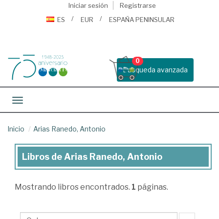
Iniciar sesión
Registrarse
ES
EUR
ESPAÑA PENINSULAR
0
Busqueda avanzada
Toggle navigation
Inicio
Arias Ranedo, Antonio
Libros de Arias Ranedo, Antonio
Libros
de
Mostrando
libros encontrados.
1
páginas.
Arias
Ranedo,