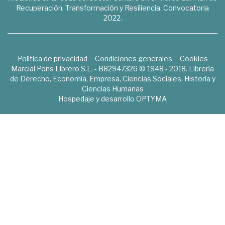
Recuperación, Transformación y Resiliencia. Convocatoria
2022.
Política de privacidad
Condiciones generales
Cookies
Marcial Pons Librero S.L. - B82947326 © 1948 - 2018. Librería
de Derecho, Economía, Empresa, Ciencias Sociales, Historia y
Ciencias Humanas
Hospedaje y desarrollo
OPTYMA