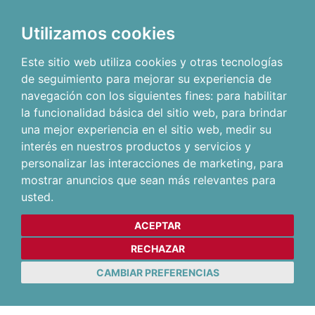
Utilizamos cookies
Este sitio web utiliza cookies y otras tecnologías
de seguimiento para mejorar su experiencia de
navegación con los siguientes fines:
para habilitar
la funcionalidad básica del sitio web
,
para brindar
una mejor experiencia en el sitio web
,
medir su
interés en nuestros productos y servicios y
personalizar las interacciones de marketing
,
para
mostrar anuncios que sean más relevantes para
usted
.
ACEPTAR
RECHAZAR
CAMBIAR PREFERENCIAS